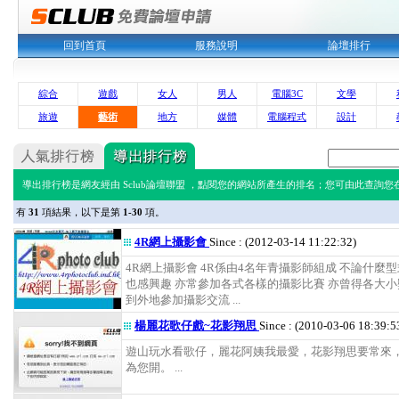
回到首頁
服務說明
論壇排行
綜合
遊戲
女人
男人
電腦3C
文學
旅遊
藝術
地方
媒體
電腦程式
設計
導出排行榜是網友經由 Sclub論壇聯盟 ，點閱您的網站所產生的排名；您可由此查詢您在 
有
31
項結果，以下是第
1-30
項。
4R網上攝影會
Since : (2012-03-14 11:22:32)
4R網上攝影會 4R係由4名年青攝影師組成 不論什麼
也感興趣 亦常參加各式各樣的攝影比賽 亦曾得各大小
到外地參加攝影交流 ...
楊麗花歌仔戲~花影翔思
Since : (2010-03-06 18:39:5
遊山玩水看歌仔，麗花阿姨我最愛，花影翔思要常來
為您開。 ...