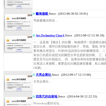
藝海遊蹤
Since : (2012-06-30 02:19:01)
琴曲書畫詩與花 ...
Art.Technolog Clan #
Since : (2012-08-12 13:36:18)
一、這是個 【概念】的社團，每個禮拜一想盡辦法都
題目出來，禮拜日希望能看到稿子，草稿、電稿..等等
要有概念有想法，PO的作品請寫出你的畫圖情境。 
有自己的題目或想法的圖想分享也是歡迎的喔。 三、
麼意見可以向我提出。 四、如果你有特別想要畫的題
出來請人來挑戰，重要是此社團是練習畫畫，私心無
OK齁。 ...
天亮企業社
Since : (2012-09-17 12:13:06)
天亮企業社 ...
四英尺的自留地
Since : (2014-04-30 12:22:53)
Photoshop爱好论坛 ...