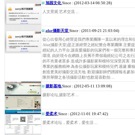
旭园文化
Since : (2012-03-14 06:50:28)
人文景观 艺术交流 ...
afar攝影天堂
Since : (2011-09-21 21:03:04)
從心出發用心經營是我們專業團隊一直以來的理念和信
Afar(攝影天堂)是正派經營之經紀整合專業團隊.主要
經紀的人力平台.讓喜愛攝影的玩家們有一個完整和專
環境. 由於現今在網路上良莠不齊假藉經紀公司之名
的不肖業者眾多.造成許多攝影家和模特兒深受其害. 
專業的服務精神.為各位攝影玩家和模特兒們.過濾.審核
創造更美好攝影交流天地. 歡迎攝影師們踴躍報名參
隊所舉辦之各項攝影活動!也歡迎喜歡拍 ...
摄影基地
Since : (2012-05-11 13:09:08)
摄影论坛,摄影艺术 ...
爱柔术
Since : (2012-11-01 19:47:42)
爱柔术论坛，爱柔术，爱生活 ...