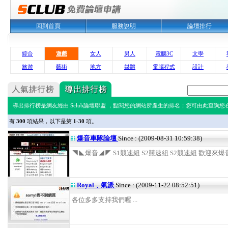
回到首頁
服務說明
論壇排行
綜合
遊戲
女人
男人
電腦3C
文學
旅遊
藝術
地方
媒體
電腦程式
設計
導出排行榜是網友經由 Sclub論壇聯盟 ，點閱您的網站所產生的排名；您可由此查詢您在 
有
300
項結果，以下是第
1-30
項。
爆音車隊論壇
Since : (2009-08-31 10:59:38)
◥◣爆音◢◤ S1競速組 S2競速組 S2競速組 歡迎來爆音車
Royal﹑氣派
Since : (2009-11-22 08:52:51)
各位多多支持我們喔 ...