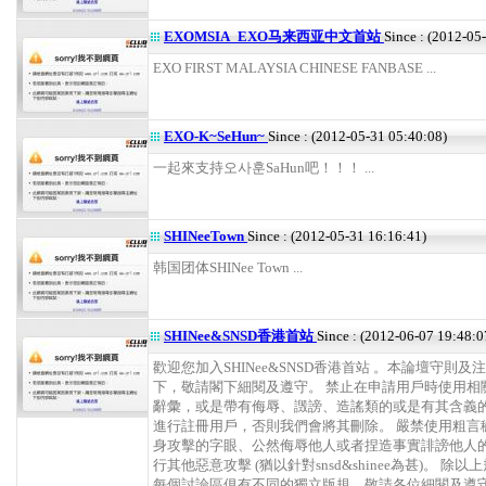
EXOMSIA_EXO马来西亚中文首站
Since : (2012-05
EXO FIRST MALAYSIA CHINESE FANBASE ...
EXO-K~SeHun~
Since : (2012-05-31 05:40:08)
一起來支持오사훈SaHun吧！！！ ...
SHINeeTown
Since : (2012-05-31 16:16:41)
韩国团体SHINee Town ...
SHINee&SNSD香港首站
Since : (2012-06-07 19:48:0
歡迎您加入SHINee&SNSD香港首站 。本論壇守則及
下，敬請閣下細閱及遵守。 禁止在申請用戶時使用相
辭彙，或是帶有侮辱、譭謗、造謠類的或是有其含義
進行註冊用戶，否則我們會將其刪除。 嚴禁使用粗言
身攻擊的字眼、公然侮辱他人或者捏造事實誹謗他人
行其他惡意攻擊 (猶以針對snsd&shinee為甚)。 除以
每個討論區俱有不同的獨立版規，敬請各位細閱及遵守