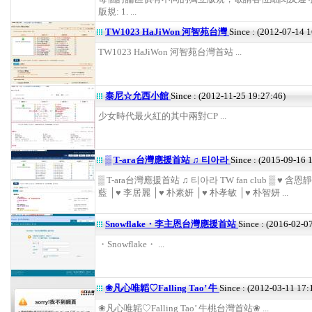
版規: 1. ...
TW1023 HaJiWon 河智苑台灣
Since : (2012-07-14 
TW1023 HaJiWon 河智苑台灣首站 ...
泰尼☆允西小館
Since : (2012-11-25 19:27:46)
少女時代最火紅的其中兩對CP ...
▒ T-ara台灣應援首站 ♫ 티아라
Since : (2015-09-16 
▒ T-ara台灣應援首站 ♫ 티아라 TW fan club ▒ ♥ 含恩
藍 │♥ 李居麗 │♥ 朴素妍 │♥ 朴孝敏 │♥ 朴智妍 ...
Snowflake・李主恩台灣應援首站
Since : (2016-02-0
・Snowflake・ ...
❀凡心唯韜♡Falling Tao’ 牛
Since : (2012-03-11 17:
❀凡心唯韜♡Falling Tao’ 牛桃台灣首站❀ ...