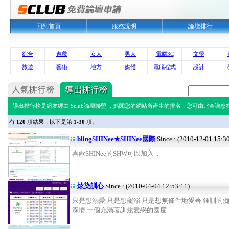
回到首頁
服務說明
論壇排行
綜合
遊戲
女人
男人
電腦3C
文學
旅遊
藝術
地方
媒體
電腦程式
設計
導出排行榜是網友經由 Sclub論壇聯盟 ，點閱您的網站所產生的排名；您可由此查詢您在 
有
120
項結果，以下是第
1-30
項。
blingSHINee★SHINee國際
Since : (2010-12-01 15:3
喜歡SHINee的SHW可以加入 ...
炫染訓心
Since : (2010-04-04 12:53:11)
只是想溺愛 只是想寵溺 只是想無條件地愛著 鍾訓的痴
深情 一個充滿著訓炫愛戀的國度 ...