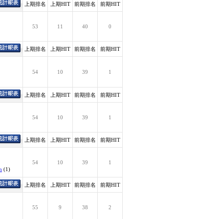
上期排名
上期HIT
前期排名
前期HIT
53
11
40
0
上期排名
上期HIT
前期排名
前期HIT
54
10
39
1
上期排名
上期HIT
前期排名
前期HIT
54
10
39
1
上期排名
上期HIT
前期排名
前期HIT
54
10
39
1
n
(1)
上期排名
上期HIT
前期排名
前期HIT
55
9
38
2