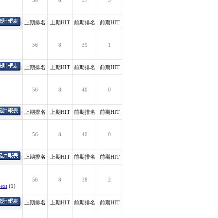
56
8
37
3
上期排名
上期HIT
前期排名
前期HIT
56
8
39
1
上期排名
上期HIT
前期排名
前期HIT
56
8
40
0
上期排名
上期HIT
前期排名
前期HIT
56
8
40
0
上期排名
上期HIT
前期排名
前期HIT
56
8
38
2
ext
(1)
上期排名
上期HIT
前期排名
前期HIT