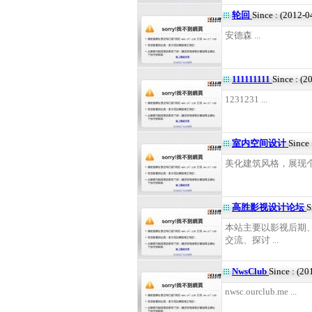
轮回
Since : (2012-0
安德森 ...
111111111
Since : (2
1231231 ...
室内空间设计
Since
美化建筑风格，展现个人
高胜影视设计论坛
S
本站主要以影视后期
交流、探讨 ...
NwsClub
Since : (2
nwsc.ourclub.me ...