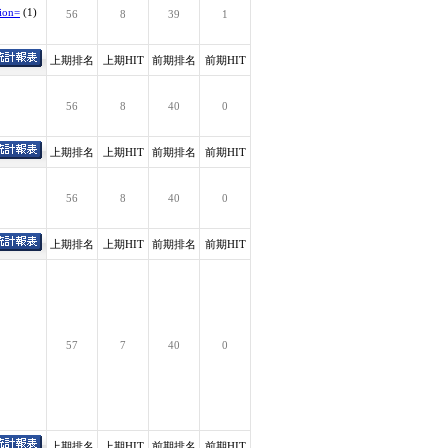
ion=
(1)
56
8
39
1
上期排名
上期HIT
前期排名
前期HIT
56
8
40
0
上期排名
上期HIT
前期排名
前期HIT
56
8
40
0
上期排名
上期HIT
前期排名
前期HIT
57
7
40
0
上期排名
上期HIT
前期排名
前期HIT