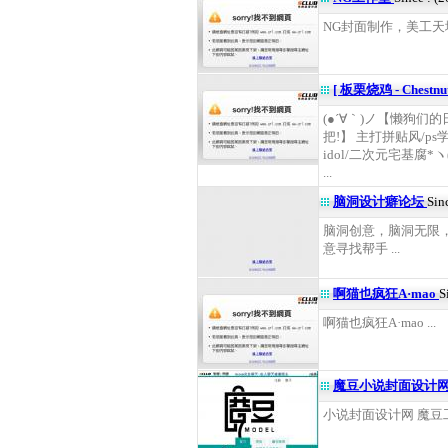
NG封面制作，美工天地 
[ 板栗烧鸡 - Chestnu
(●´∀｀)ノ【懒狗们
把!】 主打拼贴风/p
idol/二次元宅基腐*ヽ
...
脑洞设计癖论坛
Sin
脑洞创意，脑洞无限
意寻找帮手 ...
啊猫也疯狂A·mao
S
啊猫也疯狂A·mao ...
魔豆小说封面设计
小说封面设计网 魔豆工作