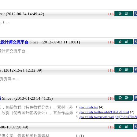
ce : (2012-06-24 14:49:42)
1 Hit
...
业设计师交流平台
Since : (2012-07-03 11:19:01)
1 Hit
师交流平台 ...
e : (2012-12-21 12:22:39)
1 Hit
秀网 = ...
所
Since : (2013-01-23 14:41:35)
1 Hit
坛，包括教程（特色教程分类）、素材（外
1.
qto.xclub.tw/
(4)
2.
qto.xclub.tw/thread-6934-1-8.html
(2)
、欣赏（优秀国外签名设计）、甚至作品源
3.
qto.xclub.tw/viewthread.php?tid=4704&
3-06-10 07:50:49)
1 Hit
供文字、音乐和图片等素材。 ...
1.
(1)