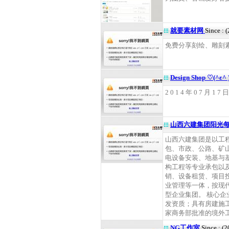
就要素材网
Since : 
免费分享刻绘、雕刻素材
Design Shop ♡(^ε^
2 0 1 4 年 0 7 月 1 7 日
山西六建集团阳光
山西六建集团是以工
包、市政、公路、矿
电设备安装、地基与
构工程等专业承包以
销、设备租赁、项目
业管理等一体，按现
型企业集团。 核心
发资质；具有房建施
家商务部批准的境外工程
NG工作室
Since : (