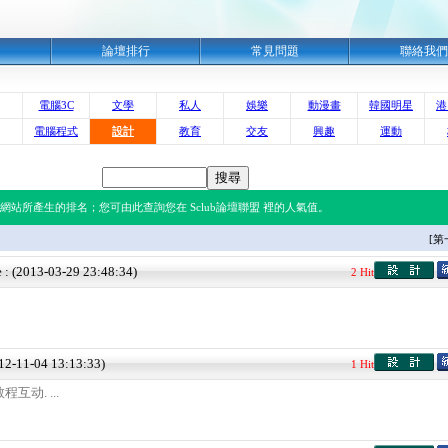
明
論壇排行
常見問題
聯絡我們
電腦3C
文學
私人
娛樂
動漫畫
韓國明星
港
電腦程式
設計
教育
交友
興趣
運動
的網站所產生的排名；您可由此查詢您在 Sclub論壇聯盟 裡的人氣值。
[第
e : (2013-03-29 23:48:34)
2 Hit
012-11-04 13:13:33)
1 Hit
动. ...