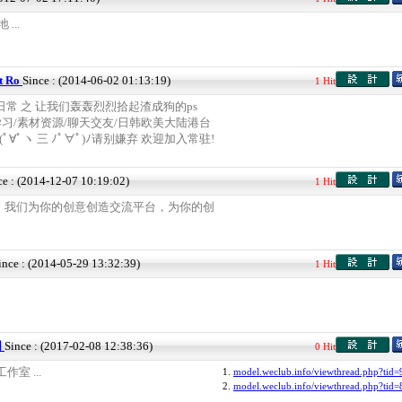
...
t Ro
Since : (2014-06-02 01:13:19)
1 Hit
的日常 之 让我们轰轰烈烈拾起渣成狗的ps
s学习/素材资源/聊天交友/日韩欧美大陆港台
(ﾟ∀ﾟヽ 三 ﾉﾟ∀ﾟ)ﾉ请别嫌弃 欢迎加入常驻!
ce : (2014-12-07 10:19:02)
1 Hit
，我们为你的创意创造交流平台，为你的创
ince : (2014-05-29 13:32:39)
1 Hit
网
Since : (2017-02-08 12:38:36)
0 Hit
室 ...
1.
model.weclub.info/viewthread.php?tid=
2.
model.weclub.info/viewthread.php?tid=