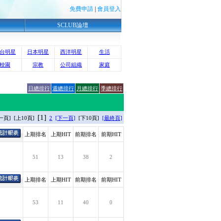
免費申請
|
會員登入
SCLUB論壇
台明星
日本明星
西洋明星
生活
校園
宗教
公司組織
家庭
日總排行
週總排行
月總排行
季總排行
[1]
一頁] [上10頁]
2
[下一頁]
[下10頁]
[最終頁]
上期排名
上期HIT
前期排名
前期HIT
51
13
38
2
上期排名
上期HIT
前期排名
前期HIT
53
11
40
0