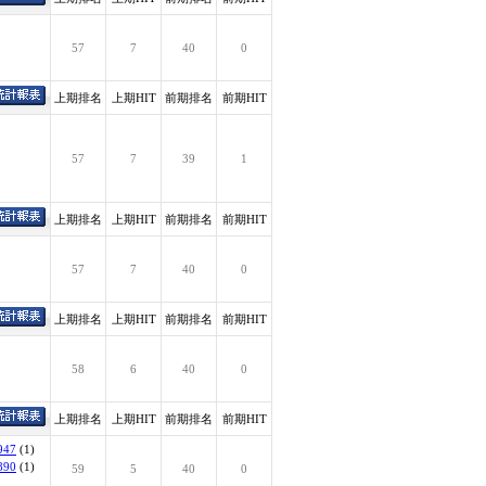
57
7
40
0
上期排名
上期HIT
前期排名
前期HIT
57
7
39
1
上期排名
上期HIT
前期排名
前期HIT
57
7
40
0
上期排名
上期HIT
前期排名
前期HIT
58
6
40
0
上期排名
上期HIT
前期排名
前期HIT
947
(1)
890
(1)
59
5
40
0