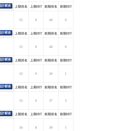
上期排名
上期HIT
前期排名
前期HIT
55
9
40
0
上期排名
上期HIT
前期排名
前期HIT
55
9
40
0
上期排名
上期HIT
前期排名
前期HIT
55
9
39
1
上期排名
上期HIT
前期排名
前期HIT
55
9
37
3
上期排名
上期HIT
前期排名
前期HIT
56
8
39
1