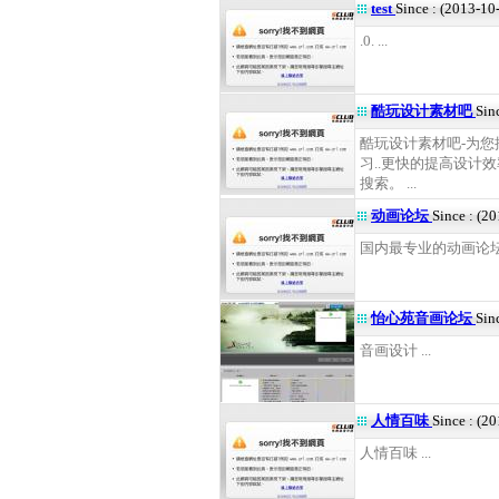
test
Since : (2013-10
.0. ...
酷玩设计素材吧
Sin
酷玩设计素材吧-为您
习..更快的提高设计
搜索。 ...
动画论坛
Since : (2
国内最专业的动画论坛
怡心苑音画论坛
Sin
音画设计 ...
人情百味
Since : (2
人情百味 ...