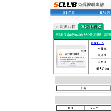
回到首頁
服務說
導出排行榜是網友經由 Sclub論壇聯盟 ，點
鹤城奇石馆
本日 Hit
本月 Hit
年度 Hit
最大月 Hit
日期
月份
Hit 人次