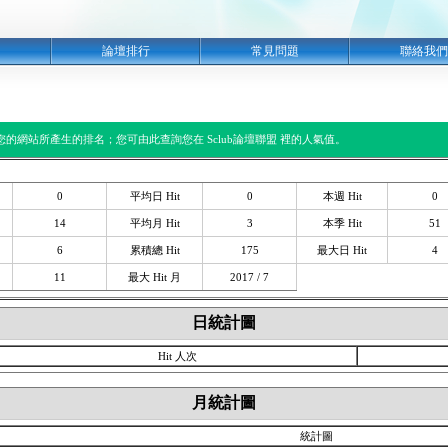
明
論壇排行
常見問題
聯絡我們
閱您的網站所產生的排名；您可由此查詢您在 Sclub論壇聯盟 裡的人氣值。
0
平均日 Hit
0
本週 Hit
0
14
平均月 Hit
3
本季 Hit
51
6
累積總 Hit
175
最大日 Hit
4
11
最大 Hit 月
2017 / 7
日統計圖
Hit 人次
月統計圖
統計圖