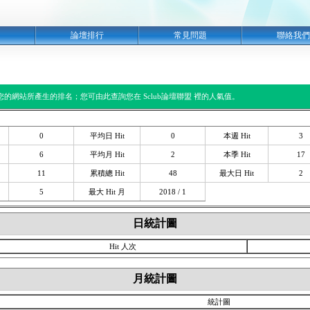
明
論壇排行
常見問題
聯絡我們
閱您的網站所產生的排名；您可由此查詢您在 Sclub論壇聯盟 裡的人氣值。
0
平均日 Hit
0
本週 Hit
3
6
平均月 Hit
2
本季 Hit
17
11
累積總 Hit
48
最大日 Hit
2
5
最大 Hit 月
2018 / 1
日統計圖
Hit 人次
月統計圖
統計圖