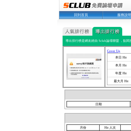
回到首頁
服務說
導出排行榜是網友經由 Sclub論壇聯盟 ，點
Cover Up
本日 Hit
本月 Hit
年度 Hit
最大月 Hit
日期
月份
Hit 人次