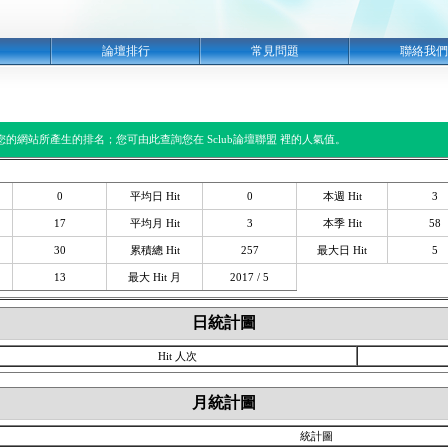
明
論壇排行
常見問題
聯絡我們
閱您的網站所產生的排名；您可由此查詢您在 Sclub論壇聯盟 裡的人氣值。
0
平均日 Hit
0
本週 Hit
3
17
平均月 Hit
3
本季 Hit
58
30
累積總 Hit
257
最大日 Hit
5
13
最大 Hit 月
2017 / 5
日統計圖
Hit 人次
月統計圖
統計圖