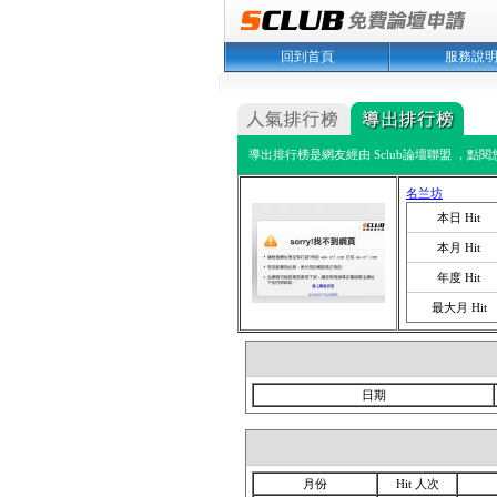
回到首頁
服務說
導出排行榜是網友經由 Sclub論壇聯盟 ，點
名兰坊
本日 Hit
本月 Hit
年度 Hit
最大月 Hit
日期
月份
Hit 人次