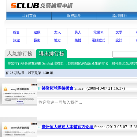
回到首頁
服務說明
論壇排行
綜合
遊戲
女人
男人
電腦3C
文學
旅遊
藝術
地方
媒體
電腦程式
設計
導出排行榜是網友經由 Sclub論壇聯盟 ，點閱您的網站所產生的排名；您可由此查詢您在 
有
28
項結果，以下是第
1-30
項。
裕隆籃球隊後援會
Since : (2009-10-07 21:16:37)
歡迎龍迷一同加入我們 ...
廣州恒大球迷大本營官方论坛
Since : (2013-05-07 15:3