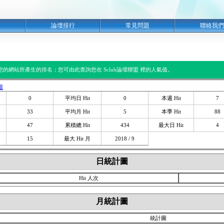
明
論壇排行
常見問題
聯絡我們
閱您的網站所產生的排名；您可由此查詢您在 Sclub論壇聯盟 裡的人氣值。
壇
0
平均日 Hit
0
本週 Hit
7
33
平均月 Hit
5
本季 Hit
88
47
累積總 Hit
434
最大日 Hit
4
15
最大 Hit 月
2018 / 9
日統計圖
Hit 人次
月統計圖
統計圖