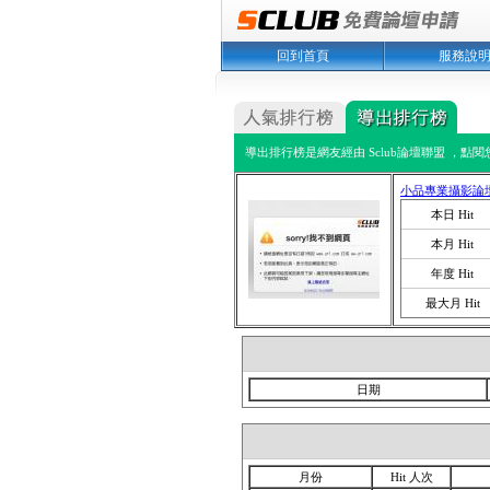
回到首頁
服務說
導出排行榜是網友經由 Sclub論壇聯盟 ，點
小品專業攝影論
本日 Hit
本月 Hit
年度 Hit
最大月 Hit
日期
月份
Hit 人次