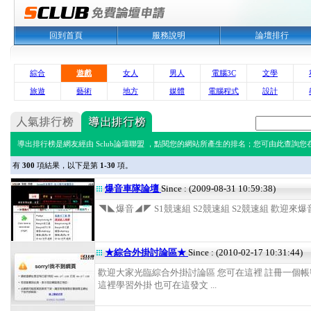
回到首頁
服務說明
論壇排行
綜合
遊戲
女人
男人
電腦3C
文學
旅遊
藝術
地方
媒體
電腦程式
設計
導出排行榜是網友經由 Sclub論壇聯盟 ，點閱您的網站所產生的排名；您可由此查詢您在 
有
300
項結果，以下是第
1-30
項。
爆音車隊論壇
Since : (2009-08-31 10:59:38)
◥◣爆音◢◤ S1競速組 S2競速組 S2競速組 歡迎來爆音車
★綜合外掛討論區★
Since : (2010-02-17 10:31:44)
歡迎大家光臨綜合外掛討論區 您可在這裡 註冊一個帳密
這裡學習外掛 也可在這發文 ...