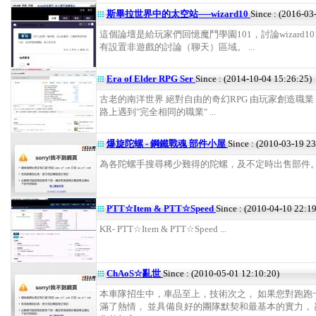
斯畢拉世界中的太空站──wizard10
Since : (2016-03
這個論壇是給玩家們回憶魔鬥學園101，討論wizard1
有設置非遊戲的討論（聊天）區域。 ...
Era of Elder RPG Ser
Since : (2014-10-04 15:26:25)
古老的南洋世界 絕對自由的奇幻RPG 由玩家創造職業
路上遇到"完全相同的職業" ...
爆旋陀螺 - 鋼鐵戰魂 部件小屋
Since : (2010-03-19 2
為各陀螺手搜尋稀少難得的陀螺，及不定時出售部件。 .
PTT☆Item & PTT☆Speed
Since : (2010-04-10 22:1
KR- PTT☆Item & PTT☆Speed ...
ChAoS☆亂世
Since : (2010-05-01 12:10:20)
本車隊招生中，車品至上，技術次之， 如果您對跑跑
滿了熱情， 並具備良好的團隊默契和最基本的實力，