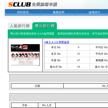
回到首頁
服務說明
論壇排行
導出排行榜是網友經由 Sclub論壇聯盟 ，點閱您的網站所產生的排名；您可由此查詢您
≡★ＤＡ☆≡ 車隊論壇
本日 Hit
0
平均日 Hit
本月 Hit
25
平均月 Hit
年度 Hit
47
累積總 Hit
最大月 Hit
19
最大 Hit 月
日期
Hit
月份
Hit 人次