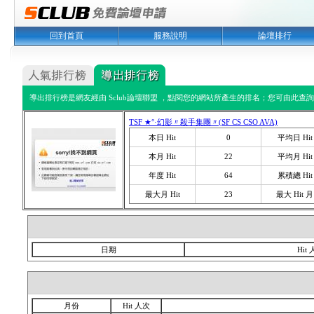
回到首頁
服務說明
論壇排行
導出排行榜是網友經由 Sclub論壇聯盟 ，點閱您的網站所產生的排名；您可由此查詢您
TSF ★°·幻影〃殺手集團〃(SF CS CSO AVA)
本日 Hit
0
平均日 Hit
本月 Hit
22
平均月 Hit
年度 Hit
64
累積總 Hit
最大月 Hit
23
最大 Hit 月
日期
Hit
月份
Hit 人次