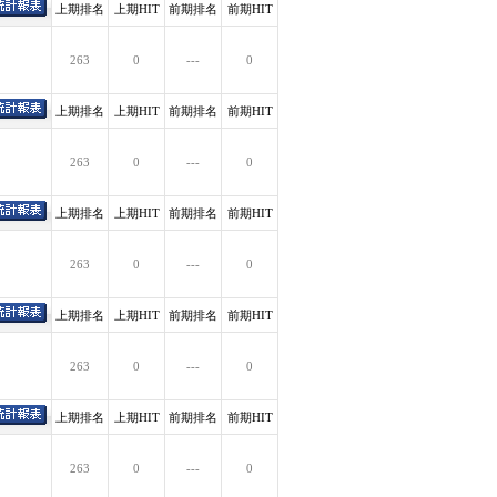
上期排名
上期HIT
前期排名
前期HIT
263
0
---
0
上期排名
上期HIT
前期排名
前期HIT
263
0
---
0
上期排名
上期HIT
前期排名
前期HIT
263
0
---
0
上期排名
上期HIT
前期排名
前期HIT
263
0
---
0
上期排名
上期HIT
前期排名
前期HIT
263
0
---
0