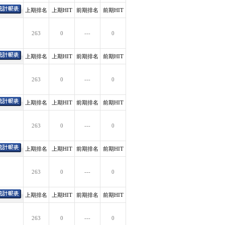
上期排名
上期HIT
前期排名
前期HIT
263
0
---
0
上期排名
上期HIT
前期排名
前期HIT
263
0
---
0
上期排名
上期HIT
前期排名
前期HIT
263
0
---
0
上期排名
上期HIT
前期排名
前期HIT
263
0
---
0
上期排名
上期HIT
前期排名
前期HIT
263
0
---
0