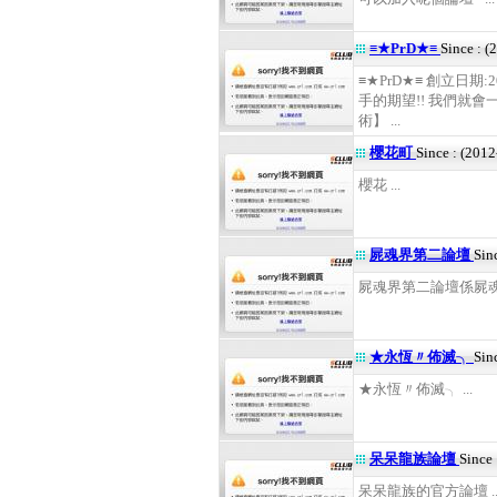
≡★PrD★≡
Since : 
≡★PrD★≡ 創立日期
手的期望!! 我們就會
術】 ...
櫻花町
Since : (201
櫻花 ...
屍魂界第二論壇
Sin
屍魂界第二論壇係屍魂界
★永恆〃佈滅╮
Sin
★永恆〃佈滅╮ ...
呆呆龍族論壇
Since
呆呆龍族的官方論壇 ..