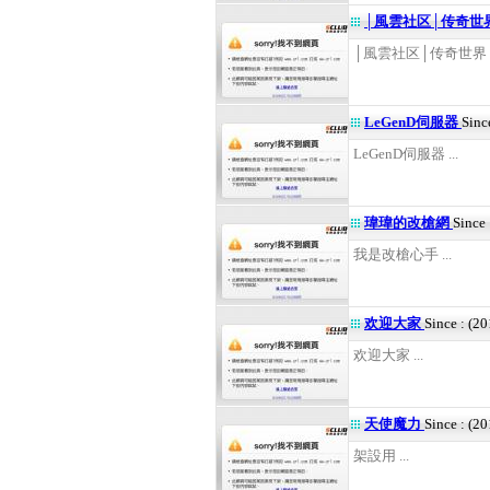
│風雲社区│传奇世
│風雲社区│传奇世界， 
LeGenD伺服器
Sinc
LeGenD伺服器 ...
瑋瑋的改槍網
Since
我是改槍心手 ...
欢迎大家
Since : (2
欢迎大家 ...
天使魔力
Since : (2
架設用 ...