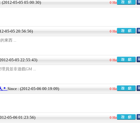
 : (2012-05-05 05:00:30)
0 Hit
012-05-05 20:56:56)
0 Hit
西 ...
(2012-05-05 22:55:43)
0 Hit
理員並非遊戲GM ...
收人＊
Since : (2012-05-06 00:19:09)
0 Hit
2012-05-06 01:23:56)
0 Hit