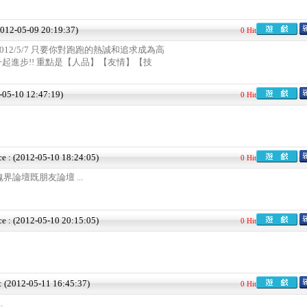
(2012-05-09 20:19:37)
0 Hit
:2012/5/7 只要你對跑跑的熱誠和追求成為高
一起進步!! 重點是【人品】【友情】【技
2-05-10 12:47:19)
0 Hit
ce : (2012-05-10 18:24:05)
0 Hit
論壇既朋友論壇 ...
ce : (2012-05-10 20:15:05)
0 Hit
 : (2012-05-11 16:45:37)
0 Hit
.