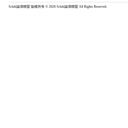
Sclub論壇聯盟 版權所有 © 2026 Sclub論壇聯盟 All Rights Reserved.