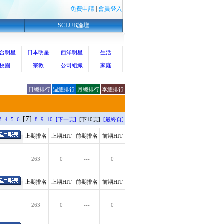
免費申請
|
會員登入
SCLUB論壇
台明星
日本明星
西洋明星
生活
校園
宗教
公司組織
家庭
日總排行
週總排行
月總排行
季總排行
[7]
3
4
5
6
8
9
10
[下一頁]
[下10頁]
[最終頁]
上期排名
上期HIT
前期排名
前期HIT
263
0
---
0
上期排名
上期HIT
前期排名
前期HIT
263
0
---
0