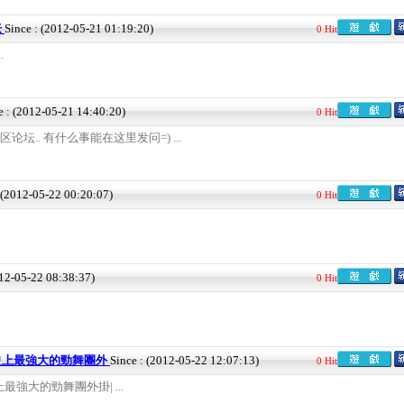
坛
Since : (2012-05-21 01:19:20)
0 Hit
.
e : (2012-05-21 14:40:20)
0 Hit
论坛.. 有什么事能在这里发问=) ...
 (2012-05-22 00:20:07)
0 Hit
012-05-22 08:38:37)
0 Hit
|史上最強大的勁舞團外
Since : (2012-05-22 12:07:13)
0 Hit
最強大的勁舞團外掛| ...