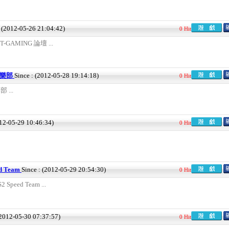
: (2012-05-26 21:04:42)
0 Hit
 NkT-GAMING 論壇 ...
俱樂部
Since : (2012-05-28 19:14:18)
0 Hit
...
012-05-29 10:46:34)
0 Hit
d Team
Since : (2012-05-29 20:54:30)
0 Hit
eed Team ...
(2012-05-30 07:37:57)
0 Hit