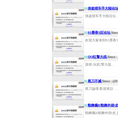
侠盗猎车手大陆论
侠盗猎车手大陆论坛 ..
91墨香3区论坛
Sinc
欢迎大家来到91墨香3区
QQ红警大战
Since :
游戏 QQ红警大战 ...
尾刀不滅
Since : (2
尾刀論壇 歡迎來訪 ...
勁舞瘋8|勁舞外掛
勁舞瘋8|勁舞外掛|史上