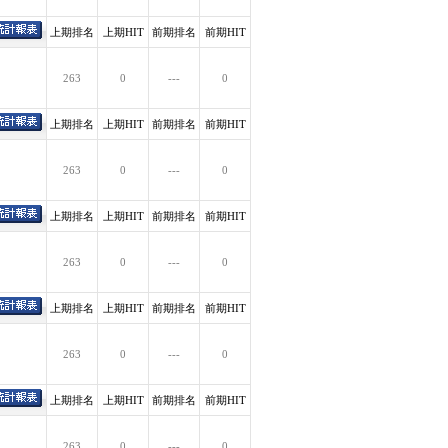
上期排名
上期HIT
前期排名
前期HIT
263
0
---
0
上期排名
上期HIT
前期排名
前期HIT
263
0
---
0
上期排名
上期HIT
前期排名
前期HIT
263
0
---
0
上期排名
上期HIT
前期排名
前期HIT
263
0
---
0
上期排名
上期HIT
前期排名
前期HIT
263
0
---
0