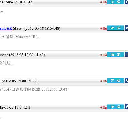
(2012-05-17 19:31:42)
0 Hit
..
aft HK
Since : (2012-05-18 18:54:48)
0 Hit
造神=論壇=Minecraft HK ...
ince : (2012-05-19 08:41:49)
0 Hit
论坛 ...
 : (2012-05-19 00:19:55)
0 Hit
247:99/ 5月7日 新服開跑 RC群:25372765 QQ群
012-05-20 10:04:24)
0 Hit
..