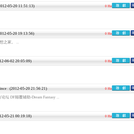
(2012-05-20 11:51:13)
0 Hit
(2012-05-20 19:13:56)
0 Hit
之家。 ...
012-06-02 20:05:09)
0 Hit
ince : (2012-05-20 21:56:21)
0 Hit
F颠覆辅助-Dream Fantasy ...
012-05-21 00:19:18)
0 Hit