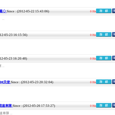
の翼◇
Since : (2012-05-22 15:43:06)
0 Hit
..
012-05-23 16:15:56)
0 Hit
012-05-23 16:20:48)
0 Hit
..
ub ⋈天使
Since : (2012-05-23 20:32:04)
0 Hit
跑競速車隊
Since : (2012-05-26 17:53:27)
0 Hit
車隊 ...