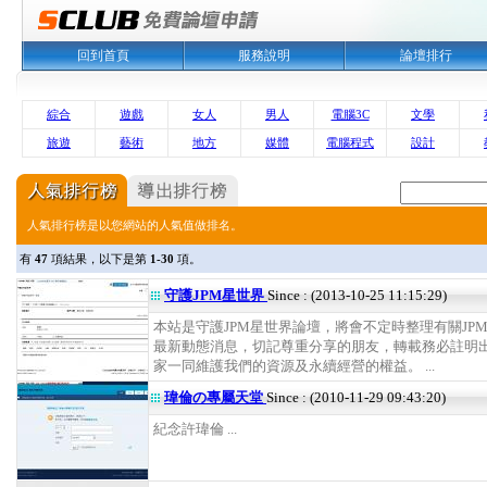
回到首頁
服務說明
論壇排行
綜合
遊戲
女人
男人
電腦3C
文學
旅遊
藝術
地方
媒體
電腦程式
設計
人氣排行榜是以您網站的人氣值做排名。
有
47
項結果，以下是第
1-30
項。
守護JPM星世界
Since : (2013-10-25 11:15:29)
本站是守護JPM星世界論壇，將會不定時整理有關JP
最新動態消息，切記尊重分享的朋友，轉載務必註明
家一同維護我們的資源及永續經營的權益。 ...
瑋倫の專屬天堂
Since : (2010-11-29 09:43:20)
紀念許瑋倫 ...