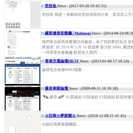
竞技鱼
Since : (2017-03-26 19:45:51)
竞技鱼-我是一条畅游在竞技场里的小鱼，逆流而上不进则
繆斯邊境音樂廳│Mabinogi
Since : (2014-08-24 08:5
我們來自新瑪奇愛麗沙伺服器，為了找回夢想生活 音樂
斯邊境” 於 2014 年 5 月 14 號成軍 致力於 MML 樂
一同享受合奏樂趣 歡迎加入我們 ...
香港交通論壇HKTF
Since : (2013-01-06 17:16:24)
論壇包含各種MM2檔案 ...
爆音車隊論壇
Since : (2009-08-31 10:59:38)
◥◣爆音◢◤ S1競速組 S2競速組 S2競速組 歡迎來爆音車
☆巨商☆夢家園☆
Since : (2016-12-08 21:41:45)
台版巨商夢家園團版 ...