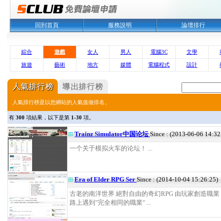
回到首頁
服務說明
論壇排行
綜合
遊戲
女人
男人
電腦3C
文學
旅遊
藝術
地方
媒體
電腦程式
設計
人氣排行榜是以您網站的人氣值做排名。
有
300
項結果，以下是第
1-30
項。
Trainz Simulator中国论坛
Since : (2013-06-06 14:32
一个关于模拟火车的论坛！ ...
Era of Elder RPG Ser
Since : (2014-10-04 15:26:25)
古老的南洋世界 絕對自由的奇幻RPG 由玩家創造職業
路上遇到"完全相同的職業" ...