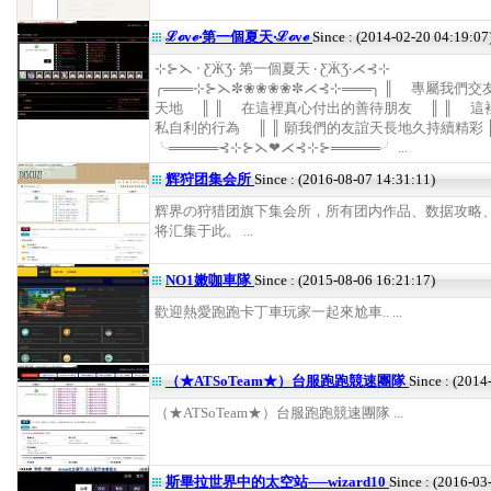
ℒℴvℯ‧第一個夏天‧ℒℴvℯ
Since : (2014-02-20 04:19:07
⊹⊱⋋ ‧ ƸӜƷ‧ 第一個夏天 ‧ ƸӜƷ‧⋌⊰⊹
╭═══⊹⊱⋋✼❀❀❀❀✼⋌⊰⊹═══╮ ║ 專屬我們
天地 ║ ║ 在這裡真心付出的善待朋友 ║ ║ 這
私自利的行為 ║ ║ 願我們的友誼天長地久持續精彩 
╰═════⊰⊹⊱⋋❤⋌⊰⊹⊱═════╯ ...
辉狩团集会所
Since : (2016-08-07 14:31:11)
辉界の狩猎团旗下集会所，所有团内作品、数据攻略
将汇集于此。 ...
NO1嫩咖車隊
Since : (2015-08-06 16:21:17)
歡迎熱愛跑跑卡丁車玩家一起來尬車.. ...
（★ATSoTeam★）台服跑跑競速團隊
Since : (2014
（★ATSoTeam★）台服跑跑競速團隊 ...
斯畢拉世界中的太空站──wizard10
Since : (2016-03