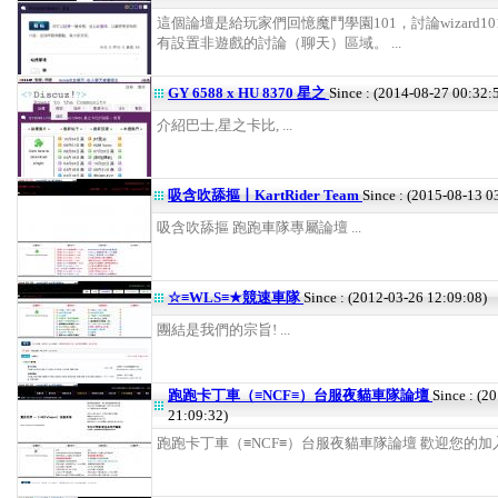
這個論壇是給玩家們回憶魔鬥學園101，討論wizard1
有設置非遊戲的討論（聊天）區域。 ...
GY 6588 x HU 8370 星之
Since : (2014-08-27 00:32:
介紹巴士,星之卡比, ...
吸含吹舔摳丨KartRider Team
Since : (2015-08-13 0
吸含吹舔摳 跑跑車隊專屬論壇 ...
☆≡WLS≡★競速車隊
Since : (2012-03-26 12:09:08)
團結是我們的宗旨! ...
跑跑卡丁車（≡NCF≡）台服夜貓車隊論壇
Since : (2
21:09:32)
跑跑卡丁車（≡NCF≡）台服夜貓車隊論壇 歡迎您的加入^_^