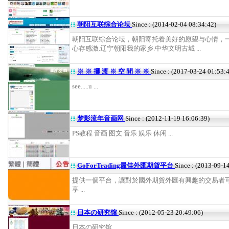
朝阳互联综合论坛
Since : (2014-02-04 08:34:42)
朝阳互联综合论坛，朝阳寄托着美好的愿望与心情，
心存感激.辽宁朝阳我的家乡.中华文明古城 ...
※ ※ 擺 渡 ※ 空 間 ※ ※
Since : (2017-03-24 01:53:
see.....u ...
梦影流年音画网
Since : (2012-11-19 16:06:39)
PS教程 音画 图文 音乐 娱乐 休闲 ...
GoForTrading最佳外匯期貨平台
Since : (2013-09-1
提供一個平台，讓對於國外期貨外匯有興趣的交易者
享 ...
日本の研究馆
Since : (2012-05-23 20:49:06)
日本の研究馆 ...