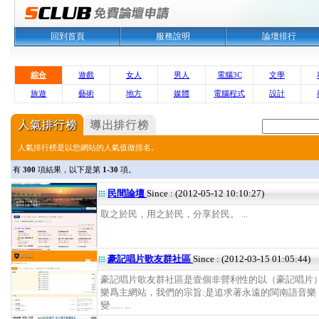
回到首頁
服務說明
論壇排行
綜合
遊戲
女人
男人
電腦3C
文學
旅遊
藝術
地方
媒體
電腦程式
設計
人氣排行榜是以您網站的人氣值做排名。
有
300
項結果，以下是第
1-30
項。
民間論壇
Since : (2012-05-12 10:10:27)
取之於民，用之於民，分享於民。 ...
豪記唱片歌友群社區
Since : (2012-03-15 01:05:44)
豪記唱片歌友群社區是壹個非營利性的以（豪記唱片
樂爲主網站，我們的宗旨:是追求著永遠的閩南語音樂
變...... ...