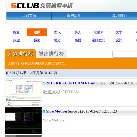
回到首頁
服務說明
論壇排行
綜合
遊戲
女人
男人
電腦3C
文學
旅遊
藝術
地方
媒體
電腦程式
設計
人氣排行榜是以您網站的人氣值做排名。
有
300
項結果，以下是第
31-60
項。
2015 KR LCTeTEAM►Lim
Since : (2015-07-03 20:
歡迎加入LCTeTEAM ...
SlowMotion
Since : (2017-02-27 12:53:23)
SlowMotion ...