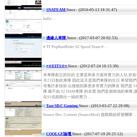
SNATEAM
Since : (2016-05-13 19:31:47)
hallo ...
邊緣人車隊
Since : (2017-03-07 20:02:53)
≡ TF PopKartRider S2 Speed Team ≡ ...
≡☆EITS☆≡
Since : (2012-07-24 10:15:39)
本車隊創立的目的 主要是和多方面有實力的人玩 於前年
月23日創此車隊 因此這天是我們車隊的生日 希望我
培養許多技術 以後能招募更多有實力的隊友 我們是 S1
隊 雖不如 S2 DAM車隊 的名聲 他們是個很強的車隊
在S1也能跑出一線的實力 ...
Tast SD.C Gaming
Since : (2013-03-27 22:29:08)
Source Dev. Content (SourceMod) 遊戲模組研發團隊 ...
COOLGF論壇
Since : (2017-07-19 20:25:12)