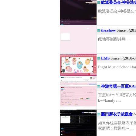
欧派委员会-神谷浩
欧派委员会-神谷浩史个
the.show
Since : (20
此地專屬櫻井翔 ...
EMS
Since : (2010-
Eight Music School f
神游奇境—百度KA
百度KAmiYU吧官方论坛，本
kw=kamiyu ...
藤田麻衣子後援會
S
如果你也喜歡麻衣子
家庭吧！歡迎您～ ...