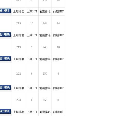
上期排名
上期HIT
前期排名
前期HIT
215
13
244
14
上期排名
上期HIT
前期排名
前期HIT
219
9
248
10
上期排名
上期HIT
前期排名
前期HIT
222
6
250
8
上期排名
上期HIT
前期排名
前期HIT
228
0
258
0
上期排名
上期HIT
前期排名
前期HIT