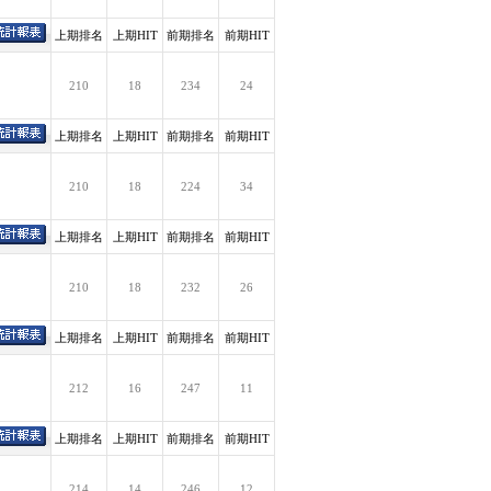
上期排名
上期HIT
前期排名
前期HIT
210
18
234
24
上期排名
上期HIT
前期排名
前期HIT
210
18
224
34
上期排名
上期HIT
前期排名
前期HIT
210
18
232
26
上期排名
上期HIT
前期排名
前期HIT
212
16
247
11
上期排名
上期HIT
前期排名
前期HIT
214
14
246
12