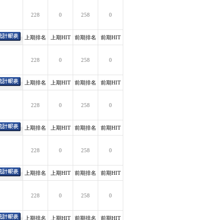
228
0
258
0
上期排名
上期HIT
前期排名
前期HIT
228
0
258
0
上期排名
上期HIT
前期排名
前期HIT
228
0
258
0
上期排名
上期HIT
前期排名
前期HIT
228
0
258
0
上期排名
上期HIT
前期排名
前期HIT
228
0
258
0
上期排名
上期HIT
前期排名
前期HIT