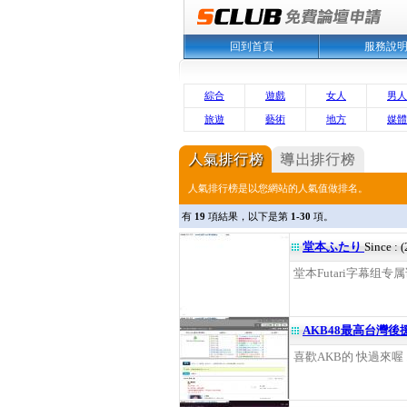
回到首頁
服務說
綜合
遊戲
女人
男人
旅遊
藝術
地方
媒體
人氣排行榜是以您網站的人氣值做排名。
有
19
項結果，以下是第
1-30
項。
堂本ふたり
Since : 
堂本Futari字幕组专属论
AKB48最高台灣後
喜歡AKB的 快過來喔 ..