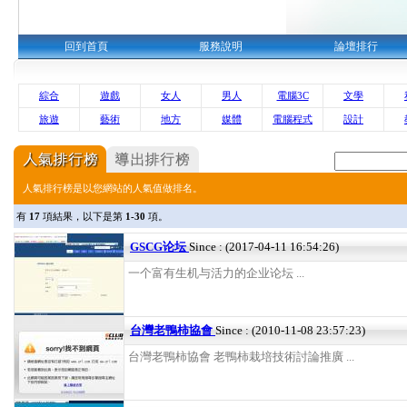
回到首頁
服務說明
論壇排行
綜合
遊戲
女人
男人
電腦3C
文學
旅遊
藝術
地方
媒體
電腦程式
設計
人氣排行榜是以您網站的人氣值做排名。
有
17
項結果，以下是第
1-30
項。
GSCG论坛
Since : (2017-04-11 16:54:26)
一个富有生机与活力的企业论坛 ...
台灣老鴨柿協會
Since : (2010-11-08 23:57:23)
台灣老鴨柿協會 老鴨柿栽培技術討論推廣 ...