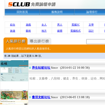
回到首頁
服務說明
論壇排行
綜合
遊戲
女人
男人
電腦3C
文學
旅遊
藝術
地方
媒體
電腦程式
設計
人氣排行榜是以您網站的人氣值做排名。
有
28
項結果，以下是第
1-30
項。
养生站桩论坛
Since : (2014-01-22 16:00:56)
站桩，太极拳，八段锦，健走，养生，体操，运动，网站，交
叠滘龙船论坛
Since : (2013-06-05 13:08:18)