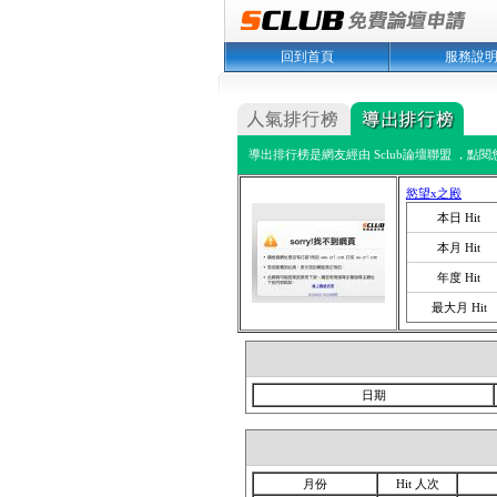
回到首頁
服務說
導出排行榜是網友經由 Sclub論壇聯盟 ，點
慾望x之殿
本日 Hit
本月 Hit
年度 Hit
最大月 Hit
日期
月份
Hit 人次