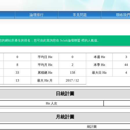
明
論壇排行
常見問題
聯絡我們
閱您的網站所產生的排名；您可由此查詢您在 Sclub論壇聯盟 裡的人氣值。
0
平均日 Hit
0
本週 Hit
3
8
平均月 Hit
2
本季 Hit
44
33
累積總 Hit
158
最大日 Hit
4
13
最大 Hit 月
2017 / 12
日統計圖
Hit 人次
月統計圖
統計圖