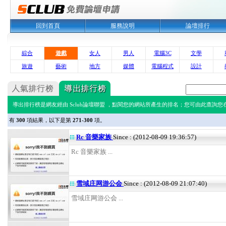
回到首頁
服務說明
論壇排行
綜合
遊戲
女人
男人
電腦3C
文學
旅遊
藝術
地方
媒體
電腦程式
設計
導出排行榜是網友經由 Sclub論壇聯盟 ，點閱您的網站所產生的排名；您可由此查詢您在 
有
300
項結果，以下是第
271-300
項。
Rc 音樂家族
Since : (2012-08-09 19:36:57)
Rc 音樂家族 ...
雪域庄网游公会
Since : (2012-08-09 21:07:40)
雪域庄网游公会 ...