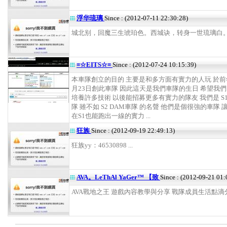
浮华琉璃
Since : (2012-07-11 22:30:28)
城北别，回魔三生琥珀色。西城诀，转身一世琉璃白。 .
≡☆EITS☆≡
Since : (2012-07-24 10:15:39)
本車隊創立的目的 主要是和多方面有實力的人玩 於前年
月23日創此車隊 因此這天是我們車隊的生日 希望我
培養許多技術 以後能招募更多有實力的隊友 我們是 S1
隊 雖不如 S2 DAM車隊 的名聲 他們是個很強的車隊
在S1也能跑出一線的實力 ...
狂族
Since : (2012-09-19 22:49:13)
狂族yy：46530898 ...
AVA。LeThAl YaGer™ 【致
Since : (2012-09-21 01:
AVA戰地之王 遊戲內容教學與分享 戰隊成員生活點滴分享