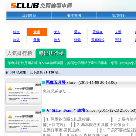
回到首頁
服務說明
論壇排行
綜合
遊戲
女人
男人
電腦3C
文學
旅遊
藝術
地方
媒體
電腦程式
設計
導出排行榜是網友經由 Sclub論壇聯盟 ，點閱您的網站所產生的排名；您可由此查詢您在 
有
300
項結果，以下是第
91-120
項。
恶魔五月哭
Since : (2011-11-08 20:13:06)
鬼泣兄弟论坛 ...
★° Si.Le_Team〃 論壇
Since : (2011-12-23 21:00:53
║１.尊重各位團友以及幹部。 ║ ║２.要有擁
備(不限電境)。 ║ ║３.基本觀念要具備 不要像新手。 
主動打軍團 要長上線。 ║ ║５.千萬不要把這裡
廚房。 ║ ║６.肯配合.肯努力.態度好.。 ║ ║