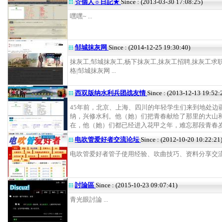
☆個人☼日記★
Since : (2013-03-30 17:08:25)
嘿嘿~ ...
邹城抹灰网
Since : (2014-12-25 19:30:40)
抹灰工,邹城抹灰工,杨下抹灰工,抹灰工招聘,抹灰工求
格|邹城抹灰网 ...
西双版纳水利兵团战友情
Since : (2013-12-13 19:52:
45年前，北京、上海、四川的年轻学生们来到地处边
纳，兴修水利。他（她）们把青春献给了那里的大山
在，他（她）们都已经进入花甲之年，难忘那段青春岁月 
电吹管爱好者交流论坛
Since : (2012-10-20 10:22:21
电吹管爱好者管子使用经验、吹曲技巧、资料分享交流 .
討論區
Since : (2015-10-23 09:07:41)
青光眼討論 ...