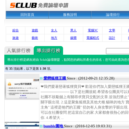
回到首頁
服務說明
論壇排行
綜合
遊戲
女人
男人
電腦3C
文學
旅遊
藝術
地方
媒體
電腦程式
設計
導出排行榜是網友經由 Sclub論壇聯盟 ，點閱您的網站所產生的排名；您可由此查詢您在 
有
35
項結果，以下是第
1-30
項。
愛戀狐狸王國
Since : (2012-09-21 12:35:28)
❤我們愛著戀著狐狸寶貝❤ 歡迎你們加入愛戀狐狸王國 ------
------------------------- 以下是社團規範.希望各位團員可以
社團不鼓勵舖上有關尋求寶貝交配的文章.並強烈禁止"
關字眼出現. 2.這是聚集狐狸及其他犬種.貓咪的地方 
主角" 這裡是牠們的王國" 切勿有人身攻擊的字眼出現. 
可以在社團發問.把這當自己的家.大家都會很熱心的回
你. 4.希望大 ...
bumble園地
Since : (2016-12-05 19:03:31)