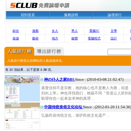
回到首頁
服務說明
論壇排行
綜合
遊戲
女人
男人
電腦3C
文學
旅遊
藝術
地方
媒體
電腦程式
設計
人氣排行榜是以您網站的人氣值做排名。
有
21
項結果，以下是第
1-30
項。
神の仆人之家BBS
Since : (2010-03-08 21:02:47)
基督信仰不是宗教，祂的核心也不是教人为善，却是
归向上帝』神也寻找我们，祂藉不同『管道让人听到福
盼望你也一起来追求神的真理 ...
中国传统丧俗文化论坛
Since : (2012-01-20 11:54:36
弘扬民俗传统文化，保护民俗文化遗产 ...