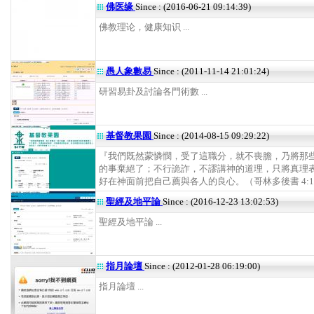
佛医缘
Since : (2016-06-21 09:14:39)
佛教理论，健康知识 ...
愚人象數易
Since : (2011-11-14 21:01:24)
研習易卦及討論各門術數 ...
基督教果園
Since : (2014-08-15 09:29:22)
『我們既然蒙憐憫，受了這職分，就不喪膽，乃將那
的事棄絕了；不行詭詐，不謬講神的道理，只將真理
好在神面前把自己薦與各人的良心。（哥林多後書 4:1-2）
聖經及地平論
Since : (2016-12-23 13:02:53)
聖經及地平論 ...
指月論壇
Since : (2012-01-28 06:19:00)
指月論壇 ...