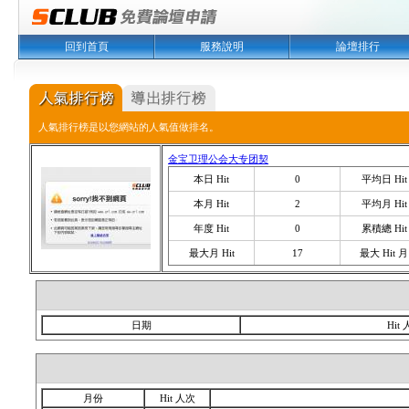
回到首頁
服務說明
論壇排行
人氣排行榜是以您網站的人氣值做排名。
金宝卫理公会大专团契
本日 Hit
0
平均日 Hit
本月 Hit
2
平均月 Hit
年度 Hit
0
累積總 Hit
最大月 Hit
17
最大 Hit 月
日期
Hit
月份
Hit 人次