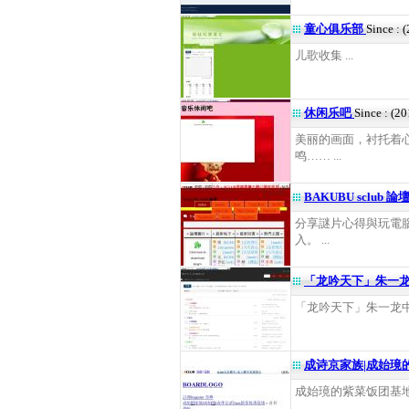
童心俱乐部
Since : 
儿歌收集 ...
休闲乐吧
Since : (2
美丽的画面，衬托着
鸣…… ...
BAKUBU sclub 論
分享謎片心得與玩電
入。 ...
「龙吟天下」朱一
「龙吟天下」朱一龙中国
成诗京家族|成始璄
成始璄的紫菜饭团基地 .