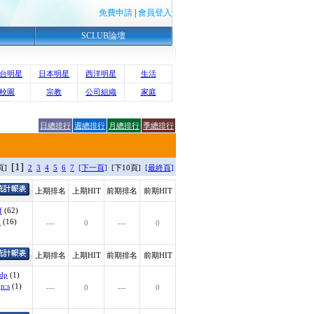
免費申請
|
會員登入
SCLUB論壇
台明星
日本明星
西洋明星
生活
校園
宗教
公司組織
家庭
日總排行
週總排行
月總排行
季總排行
[1]
0頁]
2
3
4
5
6
7
[下一頁]
[下10頁]
[最終頁]
上期排名
上期HIT
前期排名
前期HIT
f
(62)
d
(16)
---
0
---
0
上期排名
上期HIT
前期排名
前期HIT
=dp
(1)
n:s
(1)
---
0
---
0