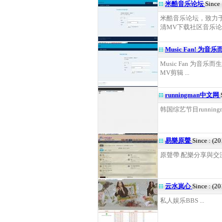
米酷音乐论坛
Since
米酷音乐论坛，致力于打
清MV下载社区音乐论坛 
Music Fan! 为音
Music Fan 为
MV剪辑 ...
runningman中文网
韩国综艺节目running
易樂原聲
Since : (2
原聲帶.配樂分享與交流！
云水岚心
Since : (2
私人娱乐BBS ...