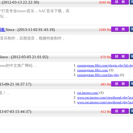
 : (2012-03-13 22:22:30)
3040 Hit
造专业itunes音乐，AAC音乐下载，高
...
乐而生
Since : (2013-11-02 01:43:19)
2589 Hit
音乐而生音乐制作，后期混音，视频特效制作，
Since : (2012-05-05 21:01:02)
670 Hit
man的中文推广网站 ...
1.
runningman.66rt.com/plugin.php?id=dp
2.
runningman.66rt.com/
(1)
3.
runningman.66rt.com/faq.php
(1)
015-09-21 16:57:17)
485 Hit
 ...
1.
ost.imotor.com/
(1)
2.
www.ost.imotor.com/viewthread.php?act
3.
www.ost.imotor.com/viewthread.php?act
013-07-03 15:44:37)
412 Hit