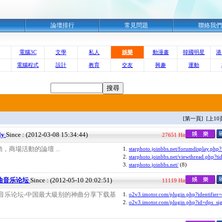
明
論壇排行
常見問題
聯絡我們
電腦3C
文學
私人
娛樂
動漫畫
韓國明星
港
電腦程式
設計
教育
交友
興趣
運動
[第一頁] [上1
ly
Since : (2012-03-08 15:34:44)
27651 Hit
商場活動的論壇 ...
1.
starphoto.joinbbs.net/forumdisplay.php?
2.
starphoto.joinbbs.net/viewthread.php?ti
3.
starphoto.joinbbs.net/
(8)
曲音乐论坛
Since : (2012-05-10 20:02:51)
11119 Hit
音乐论坛-中国最大級别的神曲分享下载基
1.
o2v3.imotor.com/plugin.php?identifier
2.
o2v3.imotor.com/plugin.php?id=dps_sig