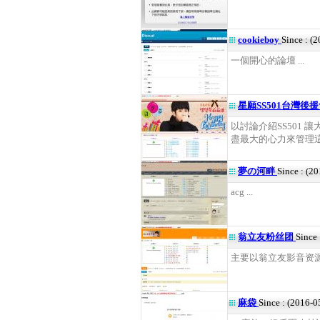
cookieboy
Since : (
一個開心的論壇 ...
星願SS501台灣後
以討論介紹SS501 
盡最大的心力來管理這個
夢の河畔
Since : (2
acg ...
翁立友粉丝团
Since
主要以翁立友影音资源
麻袋
Since : (2016-0