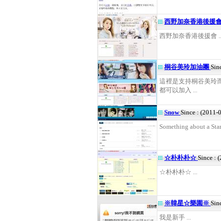
西野加奈香港後援會｜N
西野加奈香港後援會 ..
桐谷美玲加油團
Sin
這裡是支持桐谷美玲
都可以加入 ...
Snow
Since : (2011-
Something about a Star 
☆朴朴朴☆
Since : 
☆朴朴朴☆ ...
※韓星☆樂園※
Sin
我是新手 ...