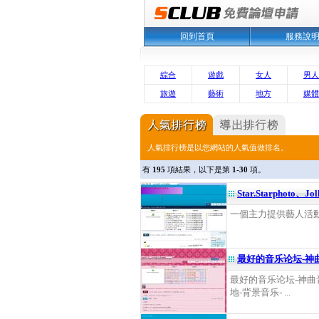
回到首頁
服務說
綜合
遊戲
女人
男人
旅遊
藝術
地方
媒體
人氣排行榜是以您網站的人氣值做排名。
有
195
項結果，以下是第
1-30
項。
Star.Starphoto、Jol
一個主力提供藝人活動，
最好的音乐论坛-神
最好的音乐论坛-神曲
地-背景音乐- ...