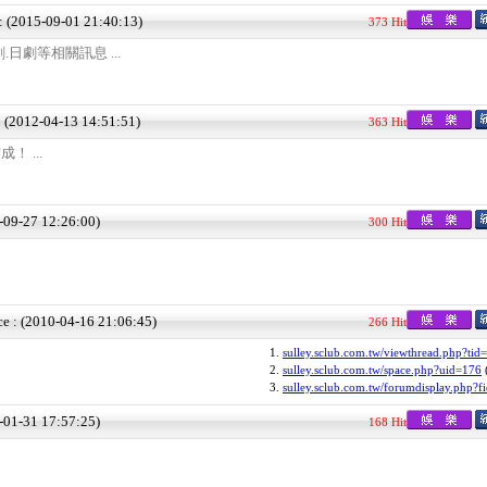
 : (2015-09-01 21:40:13)
373 Hit
日劇等相關訊息 ...
: (2012-04-13 14:51:51)
363 Hit
！ ...
6-09-27 12:26:00)
300 Hit
ce : (2010-04-16 21:06:45)
266 Hit
1.
sulley.sclub.com.tw/viewthread.php?tid
2.
sulley.sclub.com.tw/space.php?uid=176
3.
sulley.sclub.com.tw/forumdisplay.php?f
5-01-31 17:57:25)
168 Hit