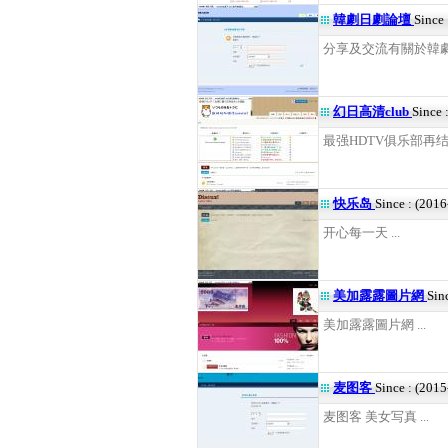
韓劇日劇論壇
Since
分享及交流有關於韓劇.
幻日高清club
Since 
最强HDTV俱乐部再结成
快乐岛
Since : (201
开心每一天 ...
美加露露圖片網
Sin
美加露露圖片網 ...
麦图客
Since : (201
麦图客 美女写真 ...