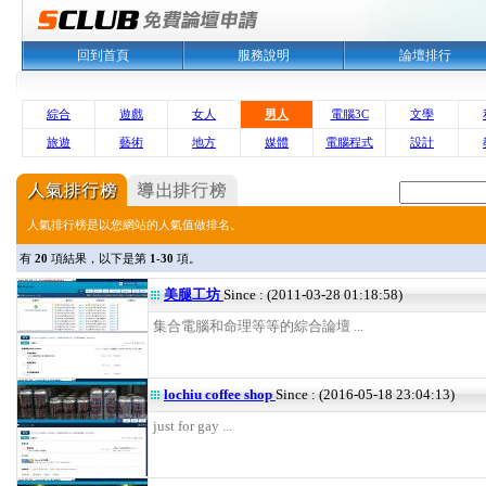
回到首頁
服務說明
論壇排行
綜合
遊戲
女人
男人
電腦3C
文學
旅遊
藝術
地方
媒體
電腦程式
設計
人氣排行榜是以您網站的人氣值做排名。
有
20
項結果，以下是第
1-30
項。
美腿工坊
Since : (2011-03-28 01:18:58)
集合電腦和命理等等的綜合論壇 ...
lochiu coffee shop
Since : (2016-05-18 23:04:13)
just for gay ...