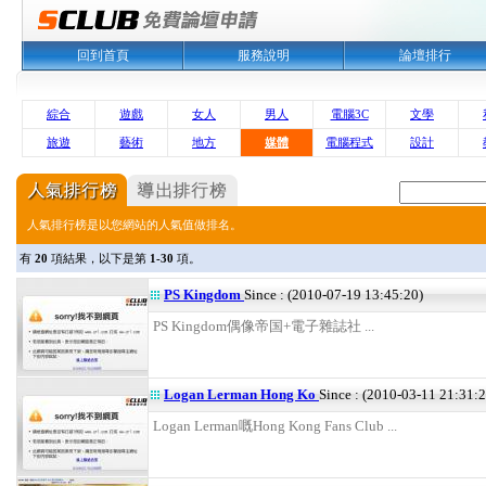
回到首頁
服務說明
論壇排行
綜合
遊戲
女人
男人
電腦3C
文學
旅遊
藝術
地方
媒體
電腦程式
設計
人氣排行榜是以您網站的人氣值做排名。
有
20
項結果，以下是第
1-30
項。
PS Kingdom
Since : (2010-07-19 13:45:20)
PS Kingdom偶像帝国+電子雜誌社 ...
Logan Lerman Hong Ko
Since : (2010-03-11 21:31:2
Logan Lerman嘅Hong Kong Fans Club ...