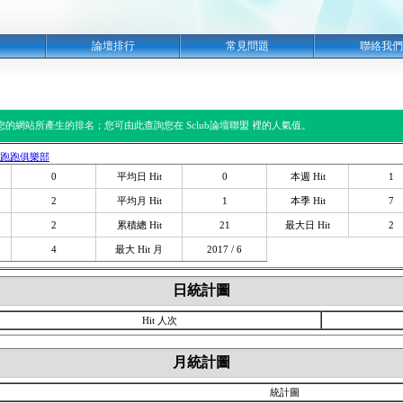
明
論壇排行
常見問題
聯絡我們
閱您的網站所產生的排名；您可由此查詢您在 Sclub論壇聯盟 裡的人氣值。
臺服跑跑俱樂部
0
平均日 Hit
0
本週 Hit
1
2
平均月 Hit
1
本季 Hit
7
2
累積總 Hit
21
最大日 Hit
2
4
最大 Hit 月
2017 / 6
日統計圖
Hit 人次
月統計圖
統計圖