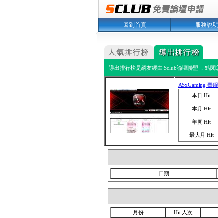
回到首頁
服務說
導出排行榜是網友經由 Sclub論壇聯盟 ，點
ASxGaming 
本日 Hit
本月 Hit
年度 Hit
最大月 Hit
日期
月份
Hit 人次