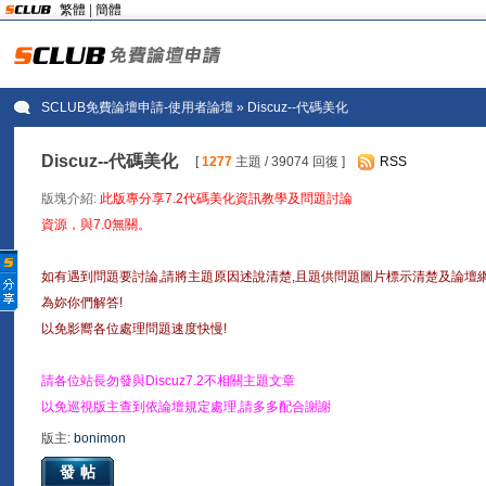
繁體
|
簡體
SCLUB免費論壇申請-使用者論壇
» Discuz--代碼美化
Discuz--代碼美化
[
1277
主題 / 39074 回復 ]
RSS
版塊介紹:
此版專分享7.2代碼美化資訊教學及問題討論
資源，與7.0無關。
如有遇到問題要討論,請將主題原因述說清楚,且題供問題圖片標示清楚及論壇
為妳你們解答!
以免影嚮各位處理問題速度快慢!
請各位站長勿發與Discuz7.2不相關主題文章
以免巡視版主查到依論壇規定處理,請多多配合謝謝
版主:
bonimon
發帖