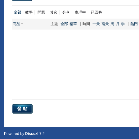
全部
教學
問題
其它
分享
處理中
已回答
商品
主題:
全部
精華
|
時間:
一天
兩天
周
月
季
|
熱門
發帖
Powered by
Discuz!
7.2