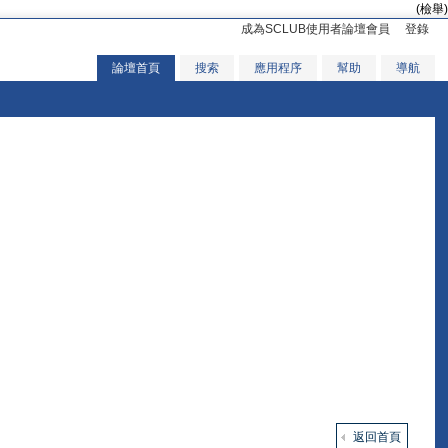
(檢舉)
成為SCLUB使用者論壇會員
登錄
論壇首頁
搜索
應用程序
幫助
導航
返回首頁