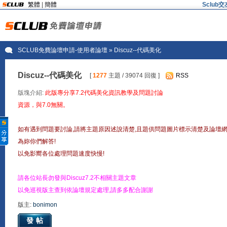
繁體
|
簡體
Sclu
SCLUB免費論壇申請-使用者論壇
» Discuz--代碼美化
Discuz--代碼美化
[
1277
主題 / 39074 回復 ]
RSS
版塊介紹:
此版專分享7.2代碼美化資訊教學及問題討論
資源，與7.0無關。
如有遇到問題要討論,請將主題原因述說清楚,且題供問題圖片標示清楚及論壇
為妳你們解答!
以免影嚮各位處理問題速度快慢!
請各位站長勿發與Discuz7.2不相關主題文章
以免巡視版主查到依論壇規定處理,請多多配合謝謝
版主:
bonimon
發帖