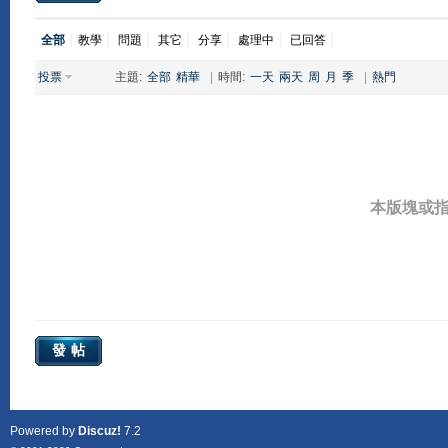
全部
教學
問題
其它
分享
處理中
已回答
投票
主題:
全部
精華
|
時間:
一天
兩天
周
月
季
|
熱門
本版塊或
發帖
Powered by
Discuz!
7.2