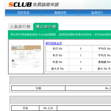
回到首頁
服務說明
論壇排行
導出排行榜是網友經由 Sclub論壇聯盟 ，點閱您的網站所產生的排名；您可由此查詢您
辉狩团集会所
本日 Hit
0
平均日 Hit
本月 Hit
1
平均月 Hit
年度 Hit
3
累積總 Hit
最大月 Hit
4
最大 Hit 月
日期
Hit
月份
Hit 人次