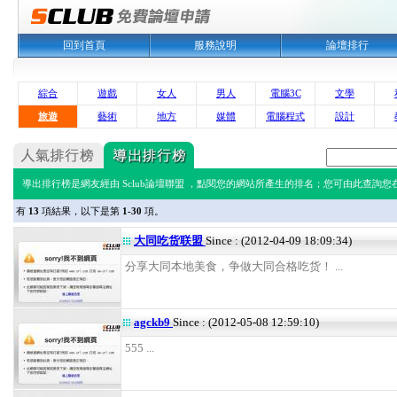
回到首頁
服務說明
論壇排行
綜合
遊戲
女人
男人
電腦3C
文學
旅遊
藝術
地方
媒體
電腦程式
設計
導出排行榜是網友經由 Sclub論壇聯盟 ，點閱您的網站所產生的排名；您可由此查詢您在 
有
13
項結果，以下是第
1-30
項。
大同吃货联盟
Since : (2012-04-09 18:09:34)
分享大同本地美食，争做大同合格吃货！ ...
agckb9
Since : (2012-05-08 12:59:10)
555 ...