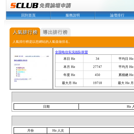
回到首頁
服務說明
論壇排行
人氣排行榜是以您網站的人氣值做排名。
全国电信实况战队联盟
本日 Hit
34
平均日 Hit
本月 Hit
27747
平均月 Hit
年度 Hit
450
累積總 Hit
最大月 Hit
19718
最大 Hit 月
日期
Hit
月份
Hit 人次