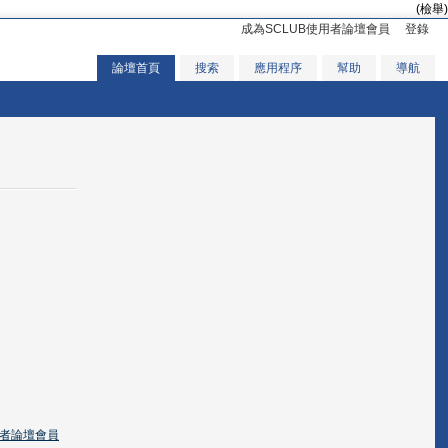
(檢舉)
成為SCLUB使用者論壇會員
登錄
論壇首頁
搜索
應用程序
幫助
導航
用者論壇會員