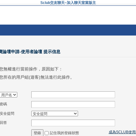
Sclub交友聊天~加入聊天室當版主
免費論壇申請-使用者論壇 提示信息
您無權進行當前操作，原因如下：
您所在的用戶組(遊客)無法進行此操作。
密碼
安全提問
回答
成為SCLUB使
記住我的登錄狀態
登錄