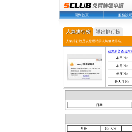
回到首頁
服務說
人氣排行榜是以您網站的人氣值做排名。
寇弟新普森台灣
本日 Hit
本月 Hit
年度 Hit
最大月 Hit
日期
月份
Hit 人次