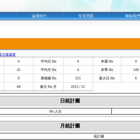
明
論壇排行
常見問題
聯絡我們
最大後援會
0
平均日 Hit
0
本週 Hit
0
41
平均月 Hit
4
本季 Hit
149
0
累積總 Hit
251
最大日 Hit
6
68
最大 Hit 月
2012 / 12
日統計圖
Hit 人次
月統計圖
統計圖