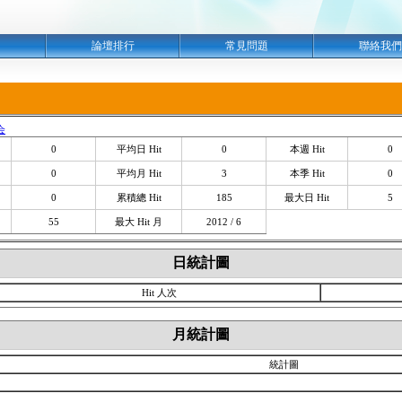
明
論壇排行
常見問題
聯絡我們
会
0
平均日 Hit
0
本週 Hit
0
0
平均月 Hit
3
本季 Hit
0
0
累積總 Hit
185
最大日 Hit
5
55
最大 Hit 月
2012 / 6
日統計圖
Hit 人次
月統計圖
統計圖