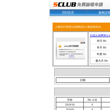
回到首頁
服務說
人氣排行榜是以您網站的人氣值做排名。
以战止战网游公
本日 Hit
本月 Hit
年度 Hit
最大月 Hit
日期
月份
Hit 人次
2019/10
0
2019/9
0