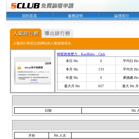
回到首頁
服務說明
論壇排行
人氣排行榜是以您網站的人氣值做排名。
輕鬆跑無壓力．KartRider．Club
本日 Hit
0
平均日 Hit
本月 Hit
133
平均月 Hit
年度 Hit
0
累積總 Hit
最大月 Hit
657
最大 Hit 月
日期
Hit
月份
Hit 人次