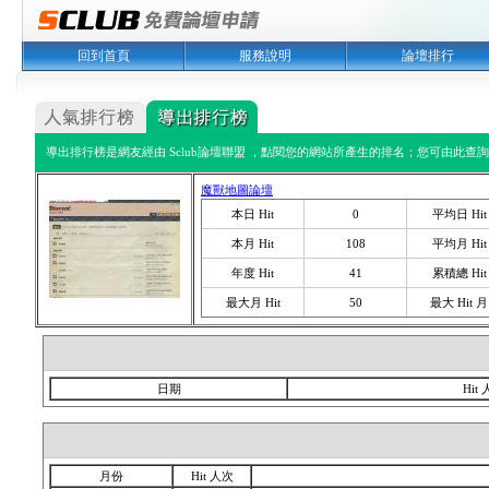
回到首頁
服務說明
論壇排行
導出排行榜是網友經由 Sclub論壇聯盟 ，點閱您的網站所產生的排名；您可由此查詢您
魔獸地圖論壇
本日 Hit
0
平均日 Hit
本月 Hit
108
平均月 Hit
年度 Hit
41
累積總 Hit
最大月 Hit
50
最大 Hit 月
日期
Hit
月份
Hit 人次