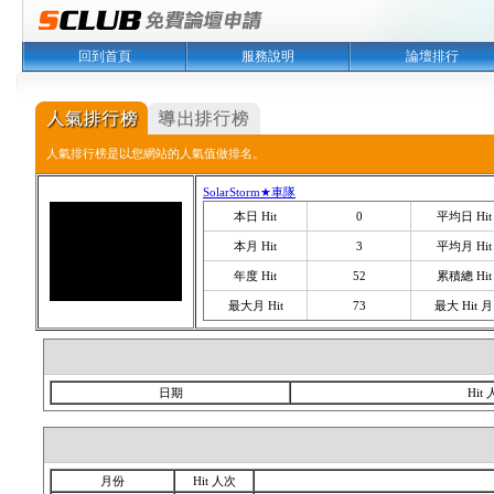
回到首頁
服務說明
論壇排行
人氣排行榜是以您網站的人氣值做排名。
SolarStorm★車隊
本日 Hit
0
平均日 Hit
本月 Hit
3
平均月 Hit
年度 Hit
52
累積總 Hit
最大月 Hit
73
最大 Hit 月
日期
Hit
月份
Hit 人次