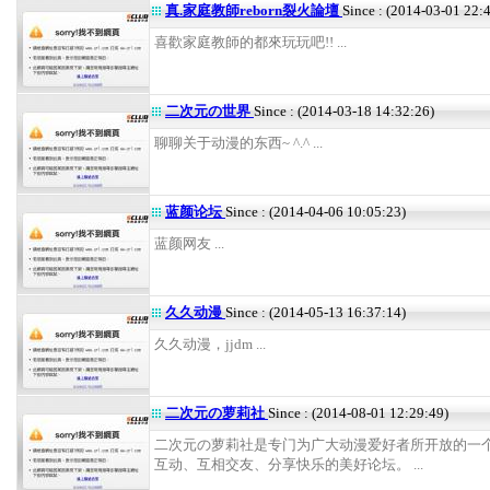
真.家庭教師reborn裂火論壇
Since : (2014-03-01 22:
喜歡家庭教師的都來玩玩吧!! ...
二次元の世界
Since : (2014-03-18 14:32:26)
聊聊关于动漫的东西~ ^.^ ...
蓝颜论坛
Since : (2014-04-06 10:05:23)
蓝颜网友 ...
久久动漫
Since : (2014-05-13 16:37:14)
久久动漫，jjdm ...
二次元の萝莉社
Since : (2014-08-01 12:29:49)
二次元の萝莉社是专门为广大动漫爱好者所开放的一
互动、互相交友、分享快乐的美好论坛。 ...