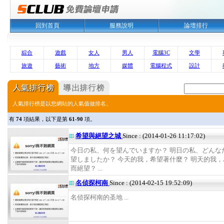
回到首頁
服務說明
論壇排行
綜合
遊戲
女人
男人
電腦3C
文學
旅遊
藝術
地方
媒體
電腦程式
設計
人氣排行榜是以您網站的人氣值做排名。
有
74
項結果，以下是第
61-90
項。
希望與絕望之城
Since : (2014-01-26 11:17:02)
今日の私、何を望んでいますか？ 明日の私、どんな
望しましたか？ 今天的我，希望著什麼？ 明天的我
而絕望？ ...
名侦探柯南
Since : (2014-02-15 19:52:09)
名侦探柯南的圣地 ...